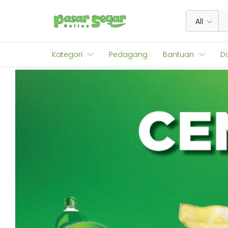
All
Kategori
Pedagang
Bantuan
D