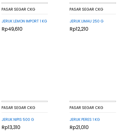
PASAR SEGAR CKG
PASAR SEGAR CKG
JERUK LEMON IMPORT 1 KG
JERUK LIMAU 250 G
Rp
Rp
49,610
49,610
Rp
Rp
12,210
12,210
PASAR SEGAR CKG
PASAR SEGAR CKG
JERUK NIPIS 500 G
JERUK PERES 1 KG
Rp
Rp
13,310
13,310
Rp
Rp
21,010
21,010