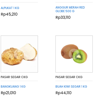
ANGGUR MERAH RED
ALPUKAT 1 KG
GLOBE 500 G
Rp
Rp
45,210
45,210
Rp
Rp
33,110
33,110
PASAR SEGAR CKG
PASAR SEGAR CKG
BANGKUANG 1 KG
BUAH KIWI SEGAR 1 KG
Rp
Rp
21,010
21,010
Rp
Rp
44,110
44,110