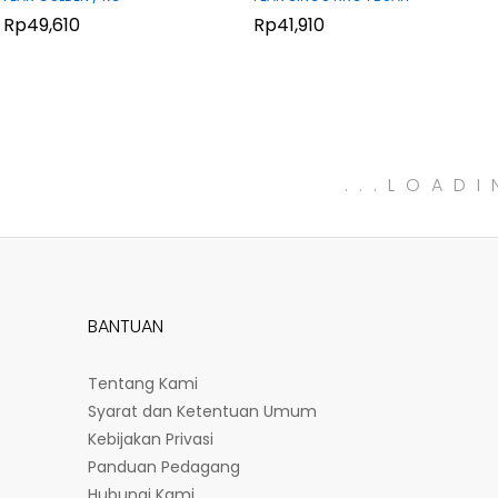
Rp
Rp
49,610
49,610
Rp
Rp
41,910
41,910
.
.
.
LOADI
BANTUAN
Tentang Kami
Syarat dan Ketentuan Umum
Kebijakan Privasi
Panduan Pedagang
Hubungi Kami