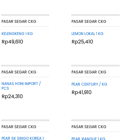
PASAR SEGAR CKG
PASAR SEGAR CKG
KELENGKENG 1 KG
LEMON LOKAL 1 KG
Rp
Rp
49,610
49,610
Rp
Rp
25,410
25,410
PASAR SEGAR CKG
PASAR SEGAR CKG
NANAS HONI IMPORT /
PEAR CENTURY / KG
PCS
Rp
Rp
41,910
41,910
Rp
Rp
24,310
24,310
PASAR SEGAR CKG
PASAR SEGAR CKG
PEAR SK SINGO KOREA 1
PEAR XIANGLIE 1 KG