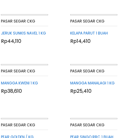
PASAR SEGAR CKG
PASAR SEGAR CKG
JERUK SUNKIS NAVEL 1 KG
KELAPA PARUT 1 BUAH
Rp
Rp
44,110
44,110
Rp
Rp
14,410
14,410
PASAR SEGAR CKG
PASAR SEGAR CKG
MANGGA KWENI 1 KG
MANGGA MANALAGI 1 KG
Rp
Rp
38,610
38,610
Rp
Rp
25,410
25,410
PASAR SEGAR CKG
PASAR SEGAR CKG
PEAR GOLDEN / KG
PEAR SINGO RRC 1 BUAH