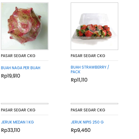
PASAR SEGAR CKG
PASAR SEGAR CKG
BUAH STRAWBERRY /
BUAH NAGA PER BUAH
PACK
Rp
Rp
19,910
19,910
Rp
Rp
11,110
11,110
PASAR SEGAR CKG
PASAR SEGAR CKG
JERUK MEDAN 1 KG
JERUK NIPIS 250 G
Rp
Rp
33,110
33,110
Rp
Rp
9,460
9,460