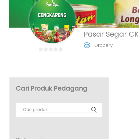
Pasar Segar C
Grocery
0
o
u
t
o
Cari Produk Pedagang
f
5
Search
for: