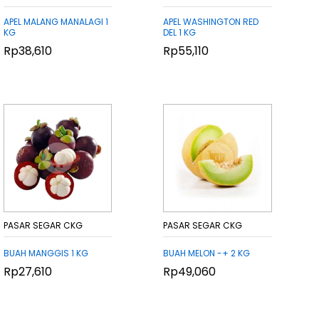
APEL MALANG MANALAGI 1
APEL WASHINGTON RED
KG
DEL 1 KG
Rp
Rp
38,610
38,610
Rp
Rp
55,110
55,110
PASAR SEGAR CKG
PASAR SEGAR CKG
BUAH MANGGIS 1 KG
BUAH MELON -+ 2 KG
Rp
Rp
27,610
27,610
Rp
Rp
49,060
49,060