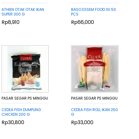
ATHIEN OTAK OTAK IKAN
BASO ESSEM FOOD ISI 50
SUPER 300 G
PCS
Rp
Rp
8,910
8,910
Rp
Rp
66,000
66,000
PASAR SEGAR PS MINGGU
PASAR SEGAR PS MINGGU
CEDEA FISH DUMPLING
CEDEA FISH ROLL IKAN 250
CHICKEN 200 G
G
Rp
Rp
30,800
30,800
Rp
Rp
33,000
33,000