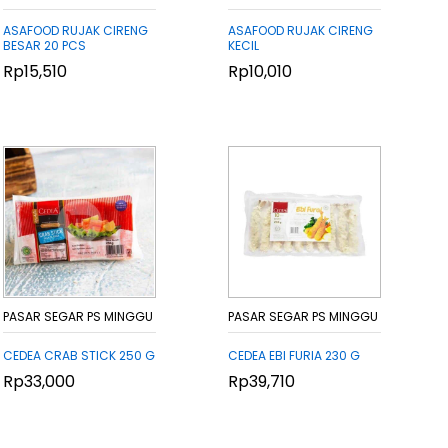
ASAFOOD RUJAK CIRENG
ASAFOOD RUJAK CIRENG
BESAR 20 PCS
KECIL
Rp
Rp
15,510
15,510
Rp
Rp
10,010
10,010
PASAR SEGAR PS MINGGU
PASAR SEGAR PS MINGGU
CEDEA CRAB STICK 250 G
CEDEA EBI FURIA 230 G
Rp
Rp
33,000
33,000
Rp
Rp
39,710
39,710