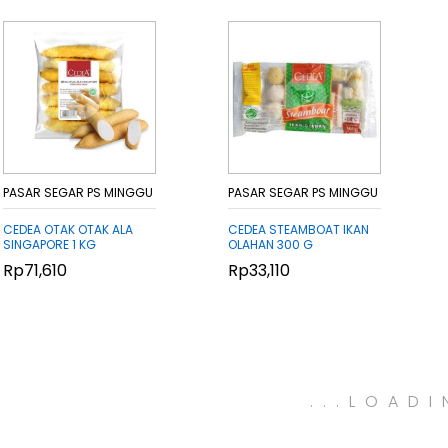
PASAR SEGAR PS MINGGU
PASAR SEGAR PS MINGGU
CEDEA OTAK OTAK ALA
CEDEA STEAMBOAT IKAN
SINGAPORE 1 KG
OLAHAN 300 G
Rp
Rp
71,610
71,610
Rp
Rp
33,110
33,110
.
.
.
LOADI