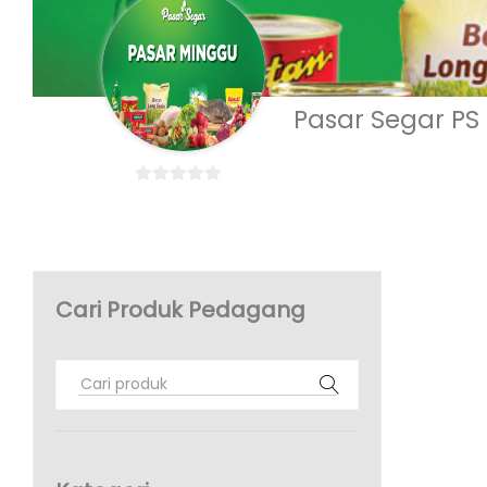
Pasar Segar PS
0
o
u
t
o
Cari Produk Pedagang
f
5
Search
for: