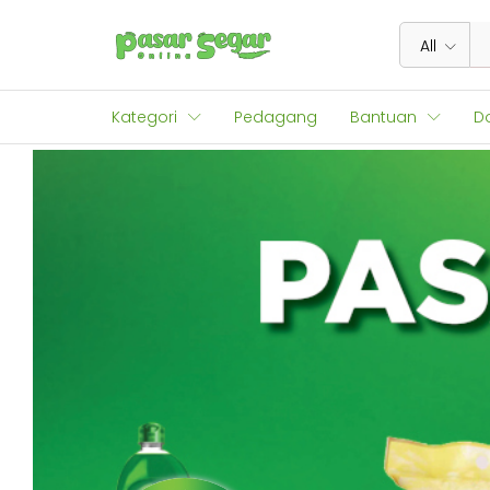
All
Kategori
Pedagang
Bantuan
D