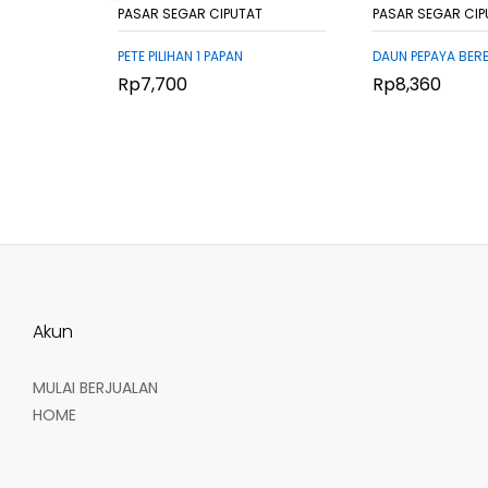
PASAR SEGAR CIPUTAT
PASAR SEGAR CIP
PETE PILIHAN 1 PAPAN
DAUN PEPAYA BERB
Rp
Rp
7,700
7,700
Rp
Rp
8,360
8,360
Akun
MULAI BERJUALAN
HOME