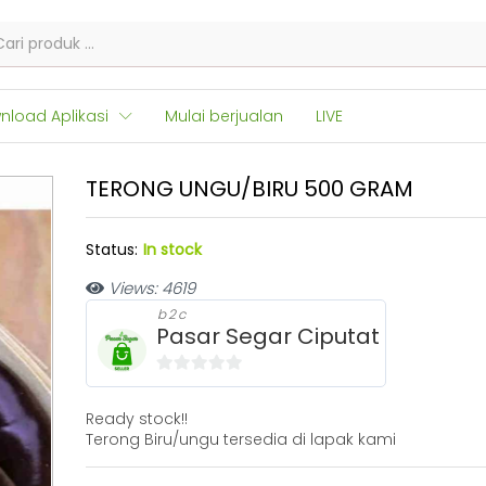
nload Aplikasi
Mulai berjualan
LIVE
TERONG UNGU/BIRU 500 GRAM
Status:
In stock
Views: 4619
b2c
Pasar Segar Ciputat
0
o
Ready stock!!
u
Terong Biru/ungu tersedia di lapak kami
t
o