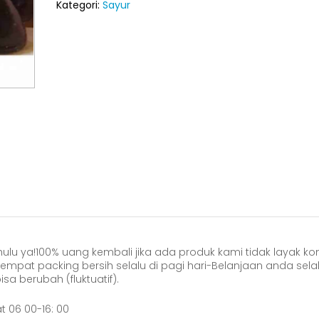
Kategori:
Sayur
f
5
ulu ya!100% uang kembali jika ada produk kami tidak layak k
empat packing bersih selalu di pagi hari-Belanjaan anda selal
a berubah (fluktuatif).
t 06 00-16: 00