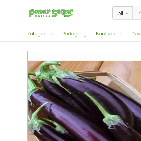
Terong ungu/Biru 500 gram
Deskripsi
All
Kategori
Pedagang
Bantuan
Dow