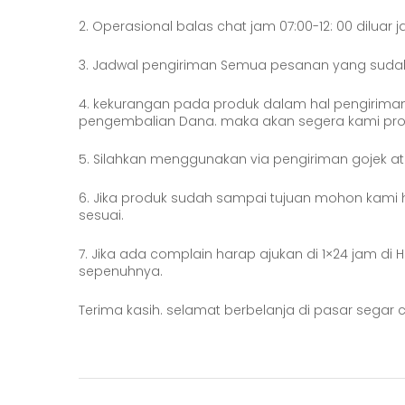
2. Operasional balas chat jam 07:00-12: 00 diluar j
3. Jadwal pengiriman Semua pesanan yang sudah m
4. kekurangan pada produk dalam hal pengirima
pengembalian Dana. maka akan segera kami pro
5. Silahkan menggunakan via pengiriman gojek a
6. Jika produk sudah sampai tujuan mohon kami ha
sesuai.
7. Jika ada complain harap ajukan di 1×24 jam d
sepenuhnya.
Terima kasih. selamat berbelanja di pasar segar c