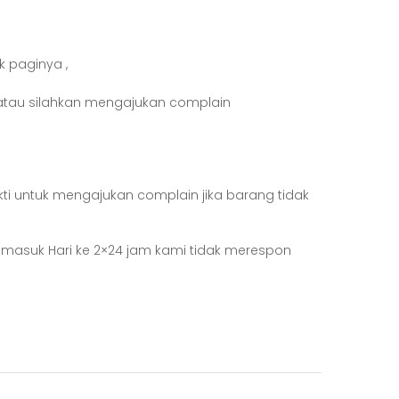
k paginya ,
atau silahkan mengajukan complain
kti untuk mengajukan complain jika barang tidak
h masuk Hari ke 2×24 jam kami tidak merespon