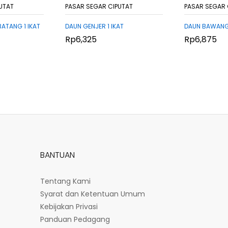
UTAT
PASAR SEGAR CIPUTAT
PASAR SEGAR 
ATANG 1 IKAT
DAUN GENJER 1 IKAT
DAUN BAWANG K
Rp
Rp
6,325
6,325
Rp
Rp
6,875
6,875
BANTUAN
Tentang Kami
Syarat dan Ketentuan Umum
Kebijakan Privasi
Panduan Pedagang