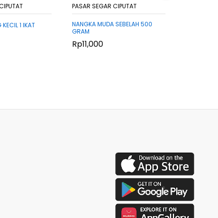
CIPUTAT
PASAR SEGAR CIPUTAT
PASAR SEG
NANGKA MUDA SEBELAH 500
ECIL 1 IKAT
DAUN KACA
GRAM
Rp
Rp
5,060
5,060
Rp
Rp
11,000
11,000