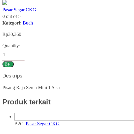
Pasar Segar CKG
0
out of 5
Kategori:
Buah
Rp
30,360
Pisang
Quantity:
Raja
Sereh
Beli
Mini
1
Deskripsi
Sisir
quantity
Pisang Raja Sereh Mini 1 Sisir
Produk terkait
B2C:
Pasar Segar CKG