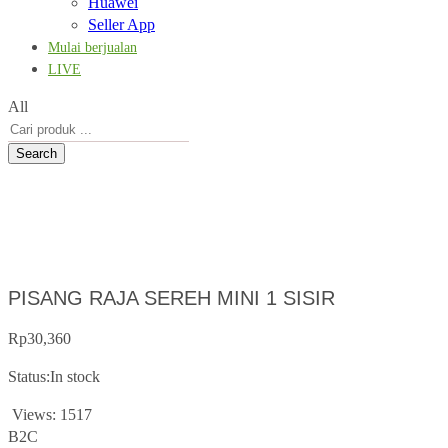
Huawei
Seller App
Mulai berjualan
LIVE
All
Search
PISANG RAJA SEREH MINI 1 SISIR
Rp
30,360
Status:
In stock
Views: 1517
B2C