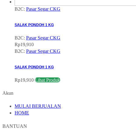
B2C:
Pasar Segar CKG
SALAK PONDOH 1 KG
B2C:
Pasar Segar CKG
Rp
19,910
B2C:
Pasar Segar CKG
SALAK PONDOH 1 KG
Rp
19,910
Lihat Produk
Akun
MULAI BERJUALAN
HOME
BANTUAN