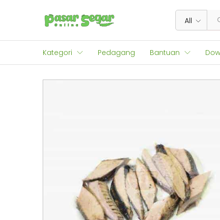
Pindang Tongkol 500 g
Deskripsi
All
Kategori
Pedagang
Bantuan
Dow