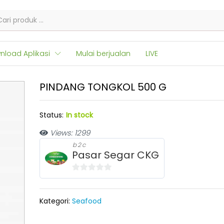
nload Aplikasi
Mulai berjualan
LIVE
PINDANG TONGKOL 500 G
Status:
In stock
Views: 1299
b2c
Pasar Segar CKG
0
o
Kategori:
Seafood
u
t
o