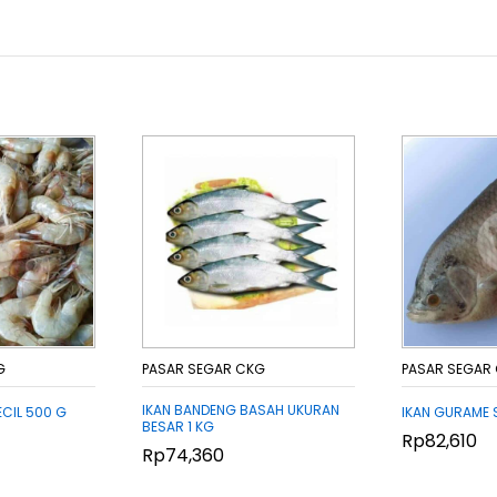
G
PASAR SEGAR CKG
PASAR SEGAR
IKAN BANDENG BASAH UKURAN
CIL 500 G
IKAN GURAME 
BESAR 1 KG
Rp
Rp
82,610
82,610
Rp
Rp
74,360
74,360