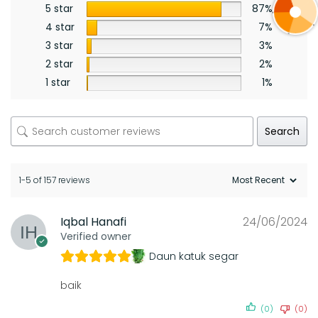
5 star
87%
4 star
7%
3 star
3%
2 star
2%
1 star
1%
Search
1-5 of 157 reviews
Iqbal Hanafi
24/06/2024
Verified owner
Daun katuk segar
baik
(0)
(0)