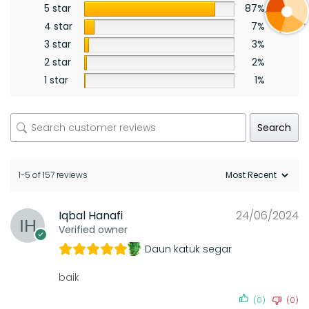
5 star
87%
4 star
7%
3 star
3%
2 star
2%
1 star
1%
Search
1-5 of 157 reviews
Iqbal Hanafi
24/06/2024
Verified owner
Daun katuk segar
baik
(0)
(0)